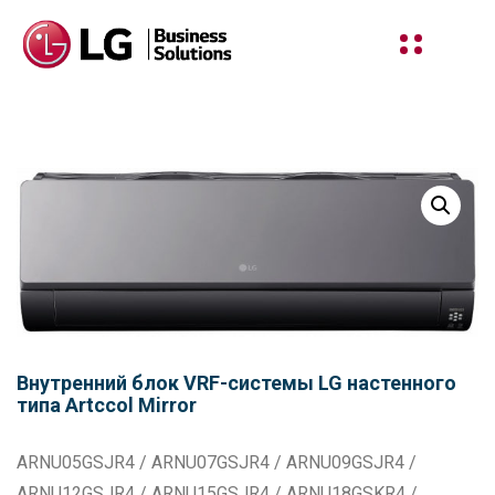
Внутренний блок VRF-системы LG настенного
типа Artccol Mirror
ARNU05GSJR4 / ARNU07GSJR4 / ARNU09GSJR4 /
ARNU12GSJR4 / ARNU15GSJR4 / ARNU18GSKR4 /